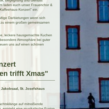
usik, Begegnung und Genuss
m laden euch unser Frauenchor &
Kaffeehaus-Konzert" ein.
ltige Darbietungen wenn sich
 zu einem großen gemeinsamen
fee, leckere hausgemachte Kuchen
e besondere Atmosphäre bei guter
reuen uns auf einen schönen
nzert
n trifft Xmas"
m Jakobsaal, St. Josefshaus
achtsklänge auf mitreißende
n, entsteht eine musikalische Fusion