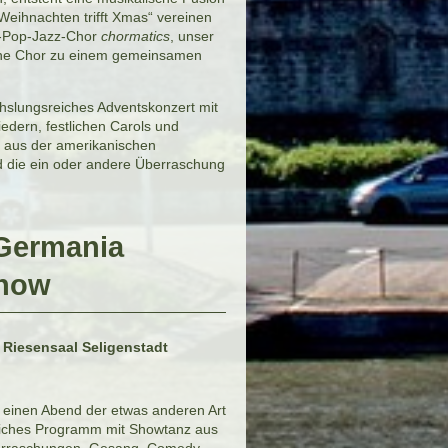
Weihnachten trifft Xmas“ vereinen
k-Pop-Jazz-Chor
chormatics
, unser
ine Chor zu einem gemeinsamen
hslungsreiches Adventskonzert mit
edern, festlichen Carols und
n aus der amerikanischen
d die ein oder andere Überraschung
 Germania
show
 Riesensaal Seligenstadt
f einen Abend der etwas anderen Art
iches Programm mit Showtanz aus
erraschungen, Gesang, Comedy,