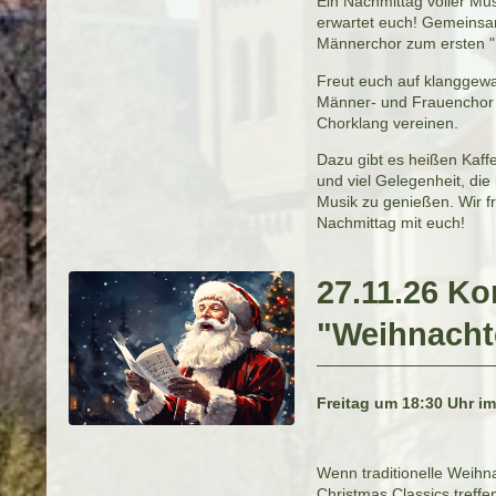
Ein Nachmittag voller M
erwartet euch! Gemeinsa
Männerchor zum ersten "
Freut euch auf klanggewa
Männer- und Frauenchor
Chorklang vereinen.
Dazu gibt es heißen Kaf
und viel Gelegenheit, di
Musik zu genießen. Wir f
Nachmittag mit euch!
27.11.26 Ko
"Weihnachte
Freitag um 18:30 Uhr i
Wenn traditionelle Weihn
Christmas Classics treffe