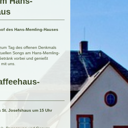
am Hans-
aus
lhof des Hans-Memling-Hauses
zum Tag des offenen Denkmals
ktuellen Songs am Hans-Memling-
etränk vorbei und genießt
 mit uns.
affeehaus-
 St. Josefshaus um 15 Uhr