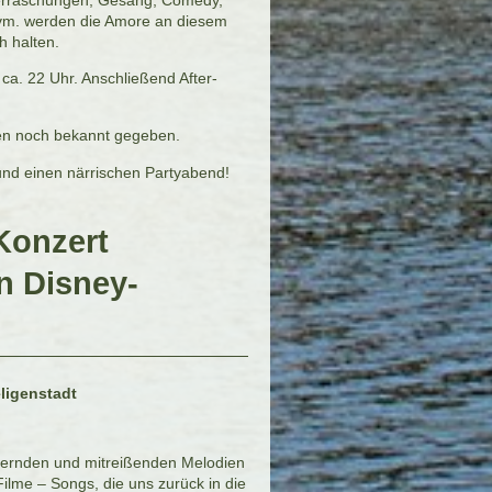
uvm. werden die Amore an diesem
 halten.
ca. 22 Uhr. Anschließend After-
en noch bekannt gegeben.
und einen närrischen Partyabend!
Konzert
n Disney-
ligenstadt
ubernden und mitreißenden Melodien
ilme – Songs, die uns zurück in die