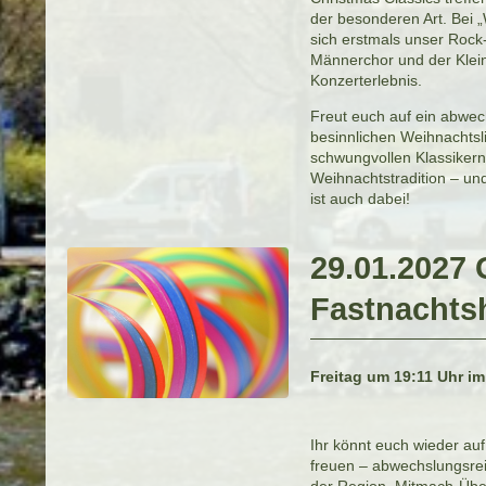
der besonderen Art. Bei „
sich erstmals unser Roc
Männerchor und der Kle
Konzerterlebnis.
Freut euch auf ein abwec
besinnlichen Weihnachtsli
schwungvollen Klassiker
Weihnachtstradition – un
ist auch dabei!
29.01.2027
Fastnacht
Freitag um 19:11 Uhr im
Ihr könnt euch wieder au
freuen – abwechslungsre
der Region, Mitmach-Üb