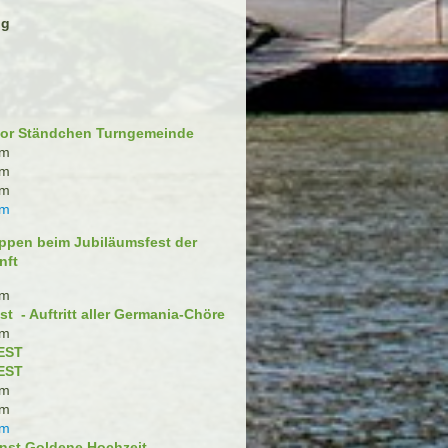
ng
or Ständchen Turngemeinde
im
im
im
im
ppen beim Jubiläumsfest der
nft
im
t - Auftritt aller Germania-Chöre
im
EST
EST
im
im
im
nst Goldene Hochzeit