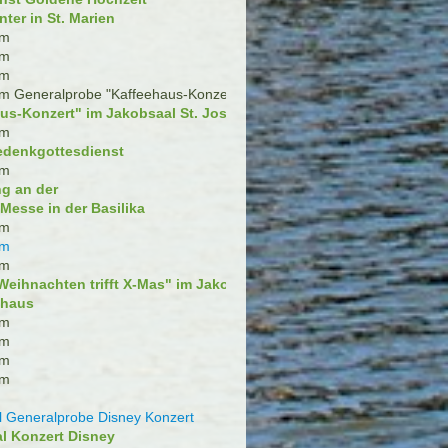
ter in St. Marien
im
im
im
im Generalprobe "Kaffeehaus-Konzert"
us-Konzert" im Jakobsaal St. Josefshaus
im
Gedenkgottesdienst
im
ng an der
Messe in der Basilika
im
im
im
Weihnachten trifft X-Mas" im Jakobsaal
shaus
im
im
im
im
l Generalprobe Disney Konzert
l Konzert Disney