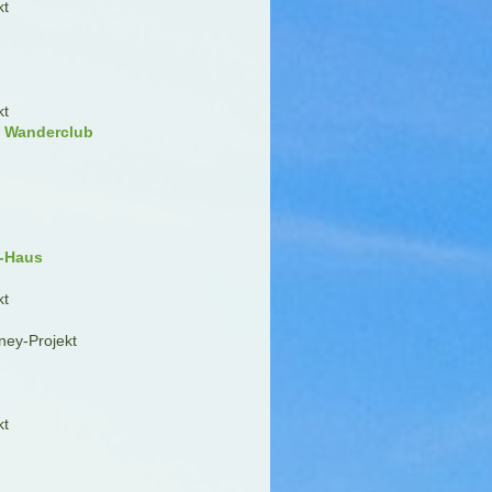
kt
kt
i Wanderclub
g-Haus
kt
ney-Projekt
kt