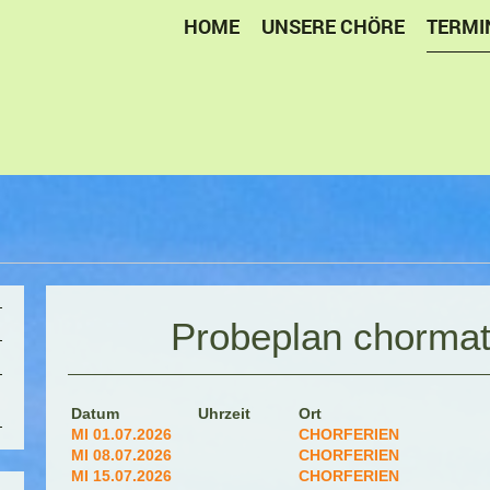
HOME
UNSERE CHÖRE
TERMI
Probeplan chormat
Datum
Uhrzeit
Ort
MI 01.07.2026
CHORFERIEN
MI 08.07.2026
CHORFERIEN
MI 15.07.2026
CHORFERIEN