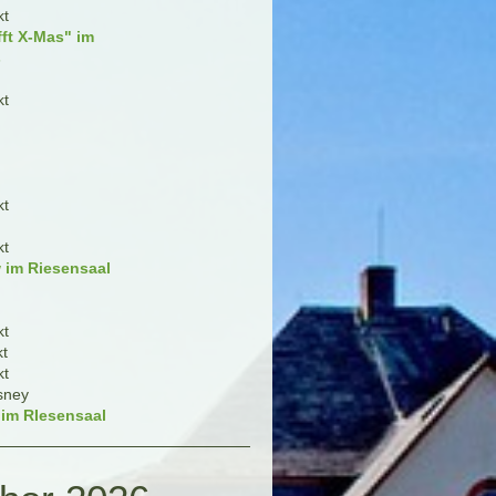
kt
fft X-Mas" im
s
kt
kt
kt
 im Riesensaal
kt
kt
kt
sney
 im RIesensaal